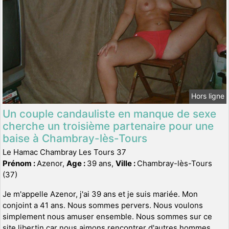
Hors ligne
Un couple candauliste en manque de sexe
cherche un troisième partenaire pour une
baise à Chambray-lès-Tours
Le Hamac Chambray Les Tours 37
Prénom :
Azenor,
Age :
39 ans,
Ville :
Chambray-lès-Tours
(37)
Je m'appelle Azenor, j'ai 39 ans et je suis mariée. Mon
conjoint a 41 ans. Nous sommes pervers. Nous voulons
simplement nous amuser ensemble. Nous sommes sur ce
site libertin car nous aimons rencontrer d'autres hommes