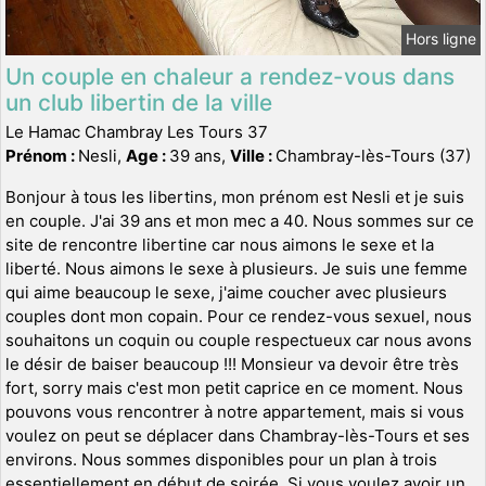
Hors ligne
Un couple en chaleur a rendez-vous dans
un club libertin de la ville
Le Hamac Chambray Les Tours 37
Prénom :
Nesli,
Age :
39 ans,
Ville :
Chambray-lès-Tours (37)
Bonjour à tous les libertins, mon prénom est Nesli et je suis
en couple. J'ai 39 ans et mon mec a 40. Nous sommes sur ce
site de rencontre libertine car nous aimons le sexe et la
liberté. Nous aimons le sexe à plusieurs. Je suis une femme
qui aime beaucoup le sexe, j'aime coucher avec plusieurs
couples dont mon copain. Pour ce rendez-vous sexuel, nous
souhaitons un coquin ou couple respectueux car nous avons
le désir de baiser beaucoup !!! Monsieur va devoir être très
fort, sorry mais c'est mon petit caprice en ce moment. Nous
pouvons vous rencontrer à notre appartement, mais si vous
voulez on peut se déplacer dans Chambray-lès-Tours et ses
environs. Nous sommes disponibles pour un plan à trois
essentiellement en début de soirée. Si vous voulez avoir un